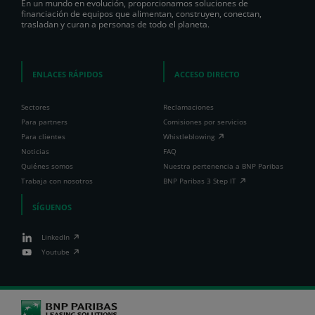
En un mundo en evolución, proporcionamos soluciones de
financiación de equipos que alimentan, construyen, conectan,
trasladan y curan a personas de todo el planeta.
ENLACES RÁPIDOS
ACCESO DIRECTO
Sectores
Reclamaciones
Para partners
Comisiones por servicios
Para clientes
Whistleblowing
Noticias
FAQ
Quiénes somos
Nuestra pertenencia a BNP Paribas
Trabaja con nosotros
BNP Paribas 3 Step IT
SÍGUENOS
LinkedIn
Youtube