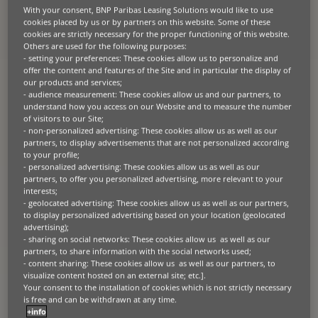
With your consent, BNP Paribas Leasing Solutions would like to use
Reference Medical Group
cookies placed by us or by partners on this website. Some of these
cookies are strictly necessary for the proper functioning of this website.
Others are used for the following purposes:
Acerca del socio
- setting your preferences: These cookies allow us to personalize and
offer the content and features of the Site and in particular the display of
Reference Medical Group, líder en la distribución de equipos de
our products and services;
dermatología y medicina estética, cuenta con cuatro empresas
- audience measurement: These cookies allow us and our partners, to
especializadas que dan servicio a España, Andorra y Portugal a
understand how you access on our Website and to measure the number
través de oficinas en Madrid, San Sebastián, Valencia y Lisboa. Un
of visitors to our Site;
equipo especializado garantiza que su red global de distribuidores
- non-personalized advertising: These cookies allow us as well as our
pueda satisfacer de forma constante las necesidades de los clientes
partners, to display advertisements that are not personalized according
en cuanto a tecnologías sanitarias de vanguardia.
to your profile;
- personalized advertising: These cookies allow us as well as our
partners, to offer you personalized advertising, more relevant to your
interests;
- geolocated advertising: These cookies allow us as well as our partners,
El reto
to display personalized advertising based on your location (geolocated
advertising);
La aprobación de la financiación de los proyectos de los clientes a
- sharing on social networks: These cookies allow us as well as our
menudo obstaculizaba la eficacia de las operaciones de Reference
partners, to share information with the social networks used;
Medical Group. Los procesos de financiación tradicionales, con
- content sharing: These cookies allow us as well as our partners, to
prolongadas revisiones crediticias y papeleo manual, obstaculizaban
visualize content hosted on an external site; etc.].
su capacidad para responder con rapidez a las solicitudes de equipos
Your consent to the installation of cookies which is not strictly necessary
de los clientes. Necesitaban una solución más rápida y eficaz para
is free and can be withdrawn at any time.
mantener su ventaja competitiva.
+info