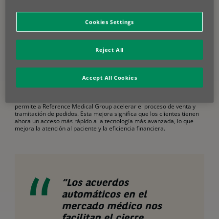
Cookies Settings
La solución
BNP Paribas Leasing Solutions simplificó el proceso de aprobación de
Reject All
créditos y gestión de contratos para Reference Medical Group con su
avanzada plataforma digital de gestión de créditos y contratos. Este
sistema inteligente, con decisiones de crédito automáticas, evalúa
rápidamente la solvencia de los clientes en función de criterios como
Accept All Cookies
tres años de experiencia en el sector, un historial de pagos limpio y
un límite de financiación ajustado a su especialidad médica. La
plataforma ofrece aprobaciones en línea casi instantáneas, lo que
permite a Reference Medical Group acelerar el proceso de venta y
tramitación de pedidos. Esta mejora significa que los clientes tienen
ahora un acceso más rápido a la tecnología más avanzada, lo que
mejora la atención al paciente y la eficiencia financiera.
“Los acuerdos
automáticos en el
mercado médico nos
facilitan el cierre