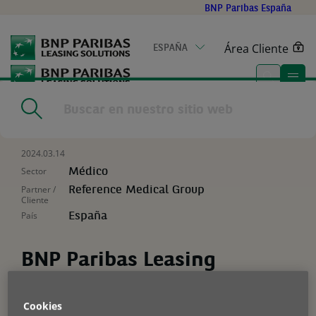
Go
BNP Paribas España
to
main
Área Cliente
ESPAÑA
content
Home
|
Noticias
|
BNP Paribas Leasing Solutions acelera la
transformación digital de Reference Medical Group
2024.03.14
Sector
Médico
Partner /
Reference Medical Group
Cliente
País
España
BNP Paribas Leasing
Solutions acelera la
transformación digital de
Cookies