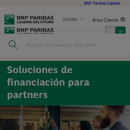
Go
BNP Paribas España
to
main
Área Cliente
ESPAÑA
content
Home
|
Soluciones de financiación
Soluciones de
financiación para
partners