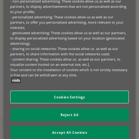
- non-personalized advertising: These cookies allow us as well as our
partners, to display advertisements that are not personalized according
Tanto si necesitas liberar capital inmovilizado en
to your profile;
tus stocks, acelerar los flujos de caja de tu pipeline
- personalized advertising: These cookies allow us as well as our
de ventas o implementar una oferta de servicios
partners, to offer you personalized advertising, more relevant to your
gestionados con reconocimiento completo de
interests;
- geolocated advertising: These cookies allow us as well as our partners,
ingresos, estructuramos programas de leasing a
to display personalized advertising based on your location (geolocated
medida, diseñados según tu actividad y tu
advertising);
mercado.
- sharing on social networks: These cookies allow us as well as our
partners, to share information with the social networks used;
Our solutions are designed to help you sell more
- content sharing: These cookies allow us as well as our partners, to
equipment by making it easier for your customers
visualize content hosted on an external site; etc.].
Your consent to the installation of cookies which is not strictly necessary
to access, use, and renew assets. From ownership-
is free and can be withdrawn at any time.
based financing to usage-driven models, we
+info
structure solutions that align with your commercial
strategy.
Cookies Settings
HABLA CON NUESTRO EQUIPO DE ESPECIALISTAS
Reject All
Ventajas del leasing
Accept All Cookies