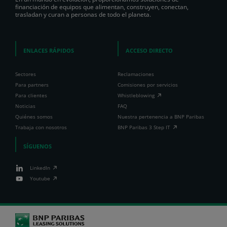
financiación de equipos que alimentan, construyen, conectan,
trasladan y curan a personas de todo el planeta.
ENLACES RÁPIDOS
ACCESO DIRECTO
Sectores
Reclamaciones
Para partners
Comisiones por servicios
Para clientes
Whistleblowing
Noticias
FAQ
Quiénes somos
Nuestra pertenencia a BNP Paribas
Trabaja con nosotros
BNP Paribas 3 Step IT
SÍGUENOS
LinkedIn
Youtube