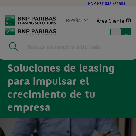
Go
BNP Paribas España
to
main
Área Cliente
ESPAÑA
content
Home
|
Para clientes
Soluciones de leasing
para impulsar el
crecimiento de tu
empresa