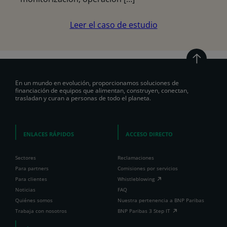
Leer el caso de estudio
En un mundo en evolución, proporcionamos soluciones de
financiación de equipos que alimentan, construyen, conectan,
trasladan y curan a personas de todo el planeta.
ENLACES RÁPIDOS
ACCESO DIRECTO
Sectores
Reclamaciones
Para partners
Comisiones por servicios
Para clientes
Whistleblowing
Noticias
FAQ
Quiénes somos
Nuestra pertenencia a BNP Paribas
Trabaja con nosotros
BNP Paribas 3 Step IT