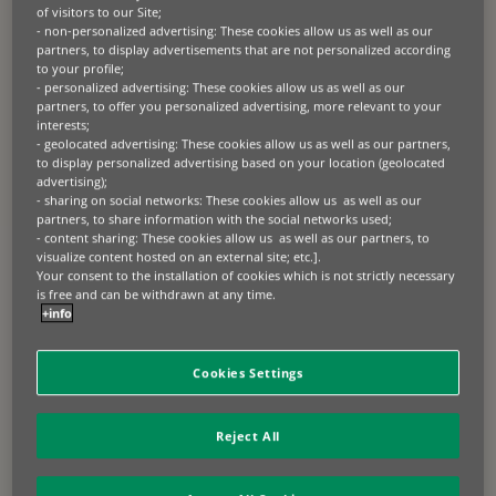
para mantener su competitividad.
of visitors to our Site;
- non-personalized advertising: These cookies allow us as well as our
Desde hace más de 70 años, trabajamos junto a
partners, to display advertisements that are not personalized according
empresas de todos los tamaños para financiar los
to your profile;
- personalized advertising: These cookies allow us as well as our
activos que impulsan sus operaciones: desde
partners, to offer you personalized advertising, more relevant to your
maquinaria agrícola y flotas de construcción hasta
interests;
tecnologías sanitarias e infraestructuras
- geolocated advertising: These cookies allow us as well as our partners,
informáticas.
to display personalized advertising based on your location (geolocated
advertising);
Nuestra experiencia abarca los sectores que
- sharing on social networks: These cookies allow us as well as our
partners, to share information with the social networks used;
alimentan, construyen, conectan, transportan y
- content sharing: These cookies allow us as well as our partners, to
cuidan a las personas en todo el mundo. Como
visualize content hosted on an external site; etc.].
parte del Grupo BNP Paribas, el principal banco
Your consent to the installation of cookies which is not strictly necessary
europeo presente en 65 países, ofrecemos a cada
is free and can be withdrawn at any time.
+info
cliente la estabilidad y el alcance internacional de
un gran grupo bancario.
Cookies Settings
Libera tu potencial de
Reject All
crecimiento.