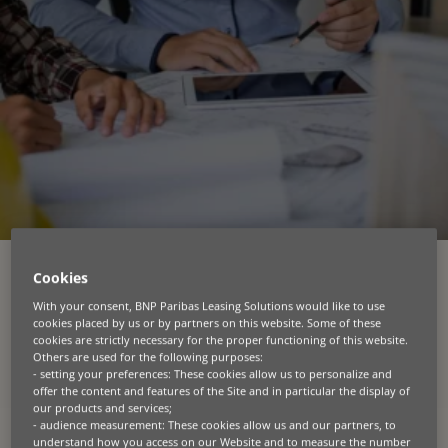
Cookies
With your consent, BNP Paribas Leasing Solutions would like to use
cookies placed by us or by partners on this website. Some of these
Contigo en cada etapa
cookies are strictly necessary for the proper functioning of this website.
Others are used for the following purposes:
- setting your preferences: These cookies allow us to personalize and
En BNP Paribas Leasing Solutions, ayudamos a las
offer the content and features of the Site and in particular the display of
empresas a adquirir los equipos que necesitan
our products and services;
- audience measurement: These cookies allow us and our partners, to
para crecer, sin inmovilizar el capital necesario
understand how you access on our Website and to measure the number