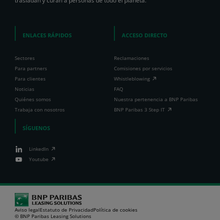
trasladan y curan a personas de todo el planeta.
ENLACES RÁPIDOS
ACCESO DIRECTO
Sectores
Reclamaciones
Para partners
Comisiones por servicios
Para clientes
Whistleblowing
Noticias
FAQ
Quiénes somos
Nuestra pertenencia a BNP Paribas
Trabaja con nosotros
BNP Paribas 3 Step IT
SÍGUENOS
LinkedIn
Youtube
Aviso legal
Estatuto de Privacidad
Política de cookies
© BNP Paribas Leasing Solutions