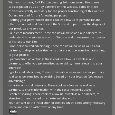
With your consent, BNP Paribas Leasing Solutions would like to use
cookies placed by us or by partners on this website. Some of these
cookies are strictly necessary for the proper functioning of this website.
Sobre el cliente
Others are used for the following purposes:
- setting your preferences: These cookies allow us to personalize and
Fundada en 2011, MedicalES se ha convertido en uno de los
principales proveedores de servicios especializados en diagnóstico
offer the content and features of the Site and in particular the display of
por imagen dedicados a ofrecer diagnósticos certeros y rápidos. La
our products and services;
empresa destaca por sus instalaciones de vanguardia, con el objetivo
- audience measurement: These cookies allow us and our partners, to
de ofrecer una atención al cliente inigualable y un confort óptimo
understand how you access on our Website and to measure the number
aplicando procedimientos mínimamente invasivos.
of visitors to our Site;
- non-personalized advertising: These cookies allow us as well as our
partners, to display advertisements that are not personalized according
to your profile;
- personalized advertising: These cookies allow us as well as our
El reto
partners, to offer you personalized advertising, more relevant to your
interests;
- geolocated advertising: These cookies allow us as well as our partners,
Dado que los pacientes suelen acudir a MedicalES en situaciones
to display personalized advertising based on your location (geolocated
delicadas y estresantes, el equipo detectó la necesidad de invertir en
advertising);
equipos sanitarios avanzados para mejorar la experiencia clínica de
los pacientes sometidos a procedimientos médicos de diagnóstico
- sharing on social networks: These cookies allow us as well as our
por imagen.
partners, to share information with the social networks used;
- content sharing: These cookies allow us as well as our partners, to
visualize content hosted on an external site; etc.].
Your consent to the installation of cookies which is not strictly necessary
is free and can be withdrawn at any time.
La solución
+info