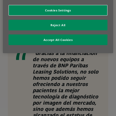
Para hacer frente a este reto, MedicalES colaboró con BNP Paribas
Leasing Solutions para obtener financiación para un dispositivo de
Cookies Settings
diagnóstico por imagen de última generación. Este nuevo equipo se
instalaría en su clínica de reciente creación, lo que demuestra su
dedicación a ofrecer a los pacientes la tecnología más avanzada y un
confort óptimo durante las pruebas médicas.
Reject All
Accept All Cookies
“Gracias a la financiación
de nuevos equipos a
través de BNP Paribas
Leasing Solutions, no solo
hemos podido seguir
ofreciendo a nuestros
pacientes la mejor
tecnología de diagnóstico
por imagen del mercado,
sino que además hemos
alcanzado el estatus de