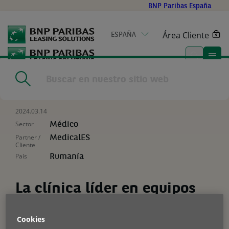
Go
BNP Paribas España
to
main
Área Cliente
ESPAÑA
content
Home
|
Noticias
|
La clínica líder en equipos de diagnóstico por
imagen de última generación
2024.03.14
Sector
Médico
Partner /
MedicalES
Cliente
País
Rumanía
La clínica líder en equipos
de diagnóstico por imagen
Cookies
de última generación