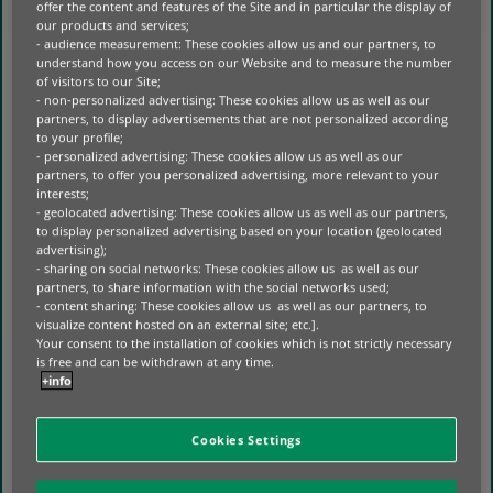
offer the content and features of the Site and in particular the display of
DURANTE PERIODOS DE CONDICIONES
our products and services;
METEOROLÓGICAS EXTREMAS.
- audience measurement: These cookies allow us and our partners, to
understand how you access on our Website and to measure the number
BASADO EN PARÁMETROS:
EL SERVICIO SE ACTIVA
of visitors to our Site;
AUTOMÁTICAMENTE CUANDO SE CUMPLEN LOS UMBRALES
- non-personalized advertising: These cookies allow us as well as our
METEOROLÓGICOS PREVIAMENTE ACORDADOS —BASADOS EN LA
INTENSIDAD Y DURACIÓN DEL EXCESO DE LLUVIAS O LA SEQUÍA—,
partners, to display advertisements that are not personalized according
MEDIDOS MEDIANTE FUENTES DE DATOS SATELITALES
to your profile;
INDEPENDIENTES Y VERIFICABLES.
- personalized advertising: These cookies allow us as well as our
REEMBOLSO AUTOMÁTICO (SIN NECESIDAD DE RECLAMACIÓN):
DADO QUE EL PAGO SE ACTIVA EN FUNCIÓN DE DATOS
partners, to offer you personalized advertising, more relevant to your
METEOROLÓGICOS OBJETIVOS Y NO DE DAÑOS FÍSICOS EN LA
interests;
MAQUINARIA, EL CLIENTE NO NECESITA PRESENTAR
- geolocated advertising: These cookies allow us as well as our partners,
DOCUMENTACIÓN NI SOMETERSE A UN PROCESO COMPLEJO DE
RECLAMACIÓN.
to display personalized advertising based on your location (geolocated
APOYO FINANCIERO:
UNA VEZ ACTIVADO, EL CLIENTE RECIBE
advertising);
AUTOMÁTICAMENTE UN REEMBOLSO EQUIVALENTE A UNA CUOTA
- sharing on social networks: These cookies allow us as well as our
MENSUAL (POR AÑO). ESTO PROPORCIONA UNA INYECCIÓN DE
LIQUIDEZ JUSTO CUANDO LAS CONDICIONES METEOROLÓGICAS
partners, to share information with the social networks used;
ADVERSAS INTERRUMPEN SU ACTIVIDAD.
- content sharing: These cookies allow us as well as our partners, to
visualize content hosted on an external site; etc.].
EL SERVICIO INICIA SU DESPLIEGUE
Your consent to the installation of cookies which is not strictly necessary
PROGRESIVO ESTE MES, COMENZANDO EN
is free and can be withdrawn at any time.
ESPAÑA, CON UN PLAN DE AMPLIACIÓN A
+info
OTROS PAÍSES EUROPEOS A LO LARGO DE 2026.
Cookies Settings
PERSPECTIVAS SOBRE LA
COLABORACIÓN