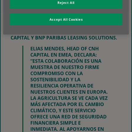
Reject All
ESTA INICIATIVA SE APOYA EN LA EXPERIENCIA
PARAMÉTRICA DE SWISS RE Y APROVECHA LA
ESPECIALIZACIÓN DE SHEPHERD COMPELLO EN
Accept All Cookies
GESTIÓN DE RIESGOS, REFORZANDO AÚN MÁS
LA JOINT VENTURE DE 25 AÑOS ENTRE CNH
CAPITAL Y BNP PARIBAS LEASING SOLUTIONS.
ELIAS MENDES, HEAD OF CNH
CAPITAL EN EMEA, DECLARA:
“ESTA COLABORACIÓN ES UNA
MUESTRA DE NUESTRO FIRME
COMPROMISO CON LA
SOSTENIBILIDAD Y LA
RESILIENCIA OPERATIVA DE
NUESTROS CLIENTES EN EUROPA.
LA AGRICULTURA SE VE CADA VEZ
MÁS AFECTADA POR EL CAMBIO
CLIMÁTICO, Y ESTE SERVICIO
OFRECE UNA RED DE SEGURIDAD
FINANCIERA SIMPLE E
INMEDIATA. AL APOYARNOS EN