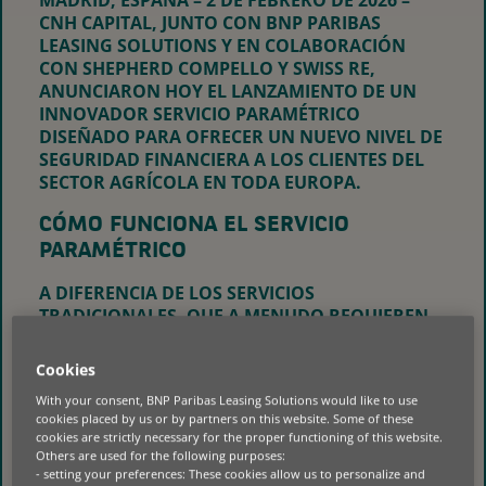
MADRID, ESPAÑA – 2 DE FEBRERO DE 2026
–
CNH CAPITAL, JUNTO CON BNP PARIBAS
LEASING SOLUTIONS Y EN COLABORACIÓN
CON SHEPHERD COMPELLO Y SWISS RE,
ANUNCIARON HOY EL LANZAMIENTO DE UN
INNOVADOR SERVICIO PARAMÉTRICO
DISEÑADO PARA OFRECER UN NUEVO NIVEL DE
SEGURIDAD FINANCIERA A LOS CLIENTES DEL
SECTOR AGRÍCOLA EN TODA EUROPA.
CÓMO FUNCIONA EL SERVICIO
PARAMÉTRICO
A DIFERENCIA DE LOS SERVICIOS
TRADICIONALES, QUE A MENUDO REQUIEREN
EVALUACIONES PROLONGADAS, ESTE NUEVO
SERVICIO SE BASA EN LA TRANSPARENCIA Y LA
Cookies
RAPIDEZ. SE TRATA DE UN SERVICIO
With your consent, BNP Paribas Leasing Solutions would like to use
PARAMÉTRICO INTEGRADO EN LOS
cookies placed by us or by partners on this website. Some of these
CONTRATOS DE FINANCIACIÓN DE CNH
cookies are strictly necessary for the proper functioning of this website.
CAPITAL Y DISEÑADO PARA MITIGAR EL COSTE
Others are used for the following purposes:
FINANCIERO DEL “NO USO” DE LA MAQUINARIA
- setting your preferences: These cookies allow us to personalize and