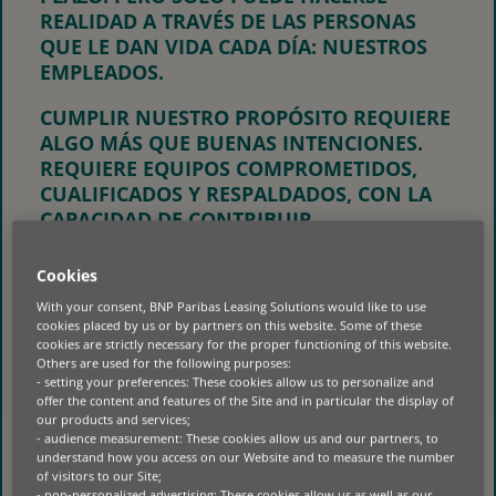
REALIDAD A TRAVÉS DE LAS PERSONAS
QUE LE DAN VIDA CADA DÍA: NUESTROS
EMPLEADOS.
CUMPLIR NUESTRO PROPÓSITO REQUIERE
ALGO MÁS QUE BUENAS INTENCIONES.
REQUIERE EQUIPOS COMPROMETIDOS,
CUALIFICADOS Y RESPALDADOS, CON LA
CAPACIDAD DE CONTRIBUIR,
DESARROLLARSE Y PROSPERAR. POR ELLO,
NUESTRA PROPUESTA DE VALOR COMO
Cookies
EMPLEADOR SE ARTICULA EN TORNO A
With your consent, BNP Paribas Leasing Solutions would like to use
TRES PILARES:
SHAPE, GROW Y THRIVE
cookies placed by us or by partners on this website. Some of these
(
IMAGINA, TRANSFORMA Y IMPACTA
)
.
cookies are strictly necessary for the proper functioning of this website.
Others are used for the following purposes:
- setting your preferences: These cookies allow us to personalize and
JUNTOS, REFLEJAN CÓMO APOYAMOS A
offer the content and features of the Site and in particular the display of
NUESTRAS PERSONAS PARA CONTRIBUIR
our products and services;
A UN FUTURO MÁS SOSTENIBLE,
- audience measurement: These cookies allow us and our partners, to
understand how you access on our Website and to measure the number
MIENTRAS CONSTRUYEN CARRERAS
of visitors to our Site;
PROFESIONALES SIGNIFICATIVAS Y
- non-personalized advertising: These cookies allow us as well as our