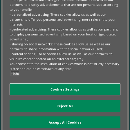
partners, to display advertisements that are not personalized according
GRATIFICANTES.
to your profile;
- personalized advertising: These cookies allow us as well as our
partners, to offer you personalized advertising, more relevant to your
interests;
- geolocated advertising: These cookies allow us as well as our partners,
IMAGINA UN FUTURO
to display personalized advertising based on your location (geolocated
advertising);
MEJOR
- sharing on social networks: These cookies allow us as well as our
partners, to share information with the social networks used;
- content sharing: These cookies allow us as well as our partners, to
IMAGINA
CONSISTE EN PERMITIR QUE
visualize content hosted on an external site; etc.].
NUESTROS EMPLEADOS CONTRIBUYAN
Your consent to the installation of cookies which is not strictly necessary
ACTIVAMENTE A LA TRANSFORMACIÓN DE
is free and can be withdrawn at any time.
NUESTRO NEGOCIO Y DE NUESTROS MODELOS
+info
OPERATIVOS. FOMENTAMOS LA INICIATIVA, LA
COLABORACIÓN Y LA INNOVACIÓN PARA QUE
Cookies Settings
CADA PERSONA PUEDA GENERAR UN IMPACTO
TANGIBLE — EN NUESTRAS ACTIVIDADES, EN
NUESTROS CLIENTES Y EN LAS COMUNIDADES A
Reject All
LAS QUE SERVIMOS.
AL IMPLICAR A NUESTROS EQUIPOS EN EL
Accept All Cookies
DESARROLLO DE SOLUCIONES RESPONSABLES